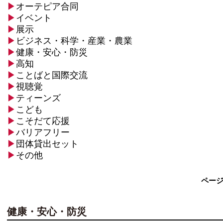
▶
オーテピア合同
▶
イベント
▶
展示
▶
ビジネス・科学・産業・農業
▶
健康・安心・防災
▶
高知
▶
ことばと国際交流
▶
視聴覚
▶
ティーンズ
▶
こども
▶
こそだて応援
▶
バリアフリー
▶
団体貸出セット
▶
その他
ペー
健康・安心・防災