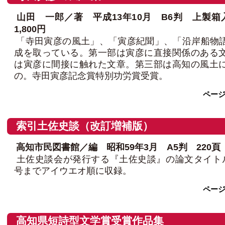
山田 一郎／著 平成13年10月 B6判 上製箱
1,800円
「寺田寅彦の風土」、「寅彦紀聞」、「沿岸船物
成を取っている。第一部は寅彦に直接関係のある
は寅彦に間接に触れた文章。第三部は高知の風土
の。寺田寅彦記念賞特別功労賞受賞。
ペー
索引土佐史談（改訂増補版）
高知市民図書館／編 昭和59年3月 A5判 220頁 
土佐史談会が発行する『土佐史談』の論文タイトル
号までアイウエオ順に収録。
ペー
高知県短詩型文学賞受賞作品集