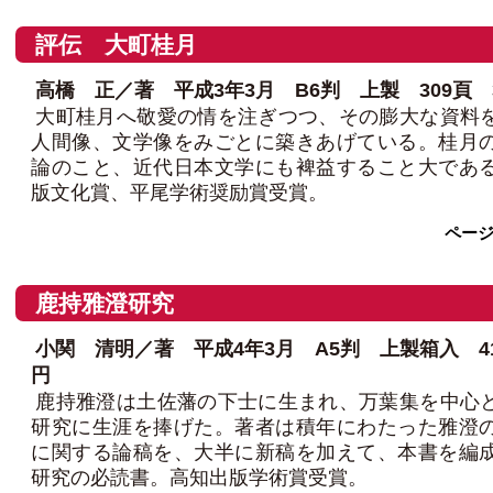
評伝 大町桂月
高橋 正／著 平成3年3月 B6判 上製 309頁 3,
大町桂月へ敬愛の情を注ぎつつ、その膨大な資料
人間像、文学像をみごとに築きあげている。桂月
論のこと、近代日本文学にも裨益すること大であ
版文化賞、平尾学術奨励賞受賞。
ペー
鹿持雅澄研究
小関 清明／著 平成4年3月 A5判 上製箱入 417
円
鹿持雅澄は土佐藩の下士に生まれ、万葉集を中心
研究に生涯を捧げた。著者は積年にわたった雅澄
に関する論稿を、大半に新稿を加えて、本書を編
研究の必読書。高知出版学術賞受賞。