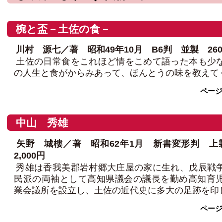
椀と盃－土佐の食－
川村 源七／著 昭和49年10月 B6判 並製 260
土佐の日常食をこれほど情をこめて語った本も少
の人生と食がからみあって、ほんとうの味を教えて
ペー
中山 秀雄
矢野 城樓／著 昭和62年1月 新書変形判 上
2,000円
秀雄は香我美郡岩村郷大庄屋の家に生れ、戊辰戦
民派の両袖として高知県議会の議長を勤め高知育
業会議所を設立し、土佐の近代史に多大の足跡を印
ペー