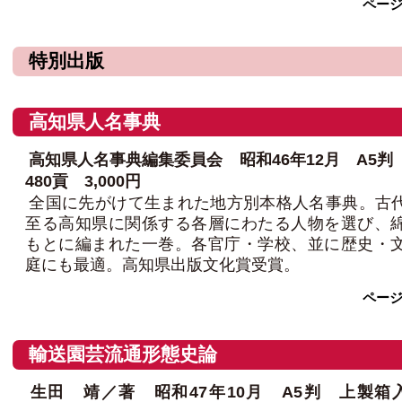
ペー
特別出版
高知県人名事典
高知県人名事典編集委員会 昭和46年12月 A5
480貢 3,000円
全国に先がけて生まれた地方別本格人名事典。古
至る高知県に関係する各層にわたる人物を選び、
もとに編まれた一巻。各官庁・学校、並に歴史・
庭にも最適。高知県出版文化賞受賞。
ペー
輸送園芸流通形態史論
生田 靖／著 昭和47年10月 A5判 上製箱