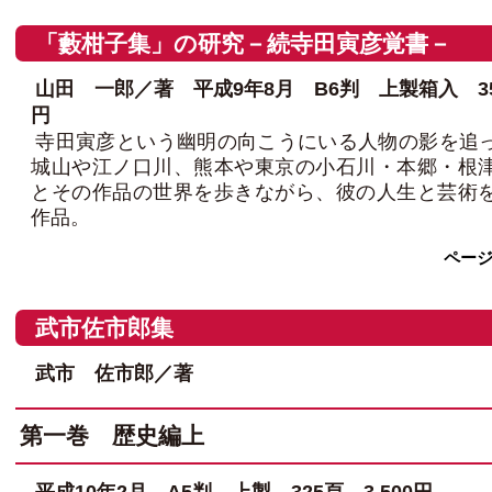
「藪柑子集」の研究－続寺田寅彦覚書－
山田 一郎／著 平成9年8月 B6判 上製箱入 351
円
寺田寅彦という幽明の向こうにいる人物の影を追
城山や江ノ口川、熊本や東京の小石川・本郷・根
とその作品の世界を歩きながら、彼の人生と芸術
作品。
ペー
武市佐市郎集
武市 佐市郎／著
第一巻 歴史編上