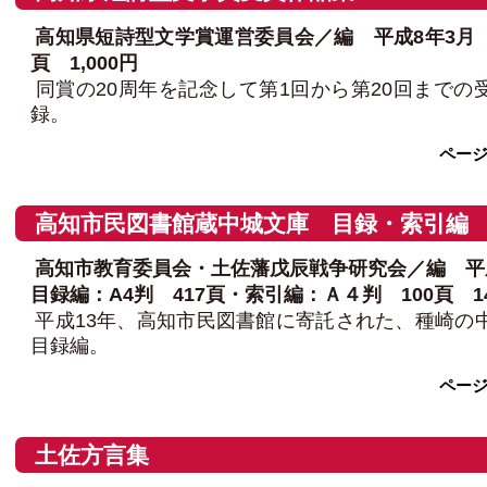
高知県短詩型文学賞運営委員会／編 平成8年3月 A
頁 1,000円
同賞の20周年を記念して第1回から第20回までの
録。
ペー
高知市民図書館蔵中城文庫 目録・索引編
高知市教育委員会・土佐藩戊辰戦争研究会／編 平成
目録編：A4判 417頁・索引編：Ａ４判 100頁 14
平成13年、高知市民図書館に寄託された、種崎の
目録編。
ペー
土佐方言集