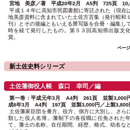
宮地 美彦／著 平成20年2月 A5判 725頁 10,
平成１４年に高知市民図書館に寄託された（現在
地美彦資料に含まれていた土佐方言集（発行昭和
刊）とその後編ともいえる謄写版を合冊・編集し
時を経て発行したもの。第５３回高知県出版文
賞。
ペー
新土佐史料シリーズ
土佐藩御役人帳 森口 幸司／編
第一巻：平成元年3月 A4判 261頁 並製3,00
成6年3月 A4判 197頁 並製3,000円／上製3,800
土佐藩家臣団を番方、役方、側方に大別し、さら
類した役人名簿。藩制下の各役職に任免された
て、藩士の名称、在任期間、経歴、格式、幼名な