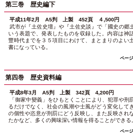
第三巻 歴史編下
平成11年2月 A5判 上製 452頁 ４,500円
武市が『土佐史壇』や『土佐史談』で「國史の郷
いう表題で、発表したものを収録した。内容は神
豐時代までを３５項目にわけて、まとまりのよい
書になっている。
ペー
第四巻 歴史資料編
平成8年3月 A5判 上製 342頁 4,200円
「御家中變義」をひもとくことにより、犯罪や刑
るだけでなく、社会の風潮や士風がどう変化して
の個性や恣意が刑罰にどう反映し、また反映され
たかなど、多くの興味深い情報を得ることができる
ペー