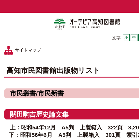
オーテピア
小
中
文字
サイトマップ
高知市民図書館出版物リスト
市民叢書/市民新書
關田駒吉歴史論文集
上：昭和54年12月 A5判 上製箱入 322頁 3,20
下：昭和56年6月 A5判 上製箱入 301頁 索引28