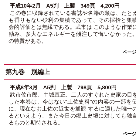
平成10年2月 A5判 上製 349頁 4,200円
この巻に収録されている書誌や名籍の類は、たと
も香りもない砂利の集積であって、その採拾と集
会的評価とは無縁である。武市は このような作業
励み、多大なエネルギーを傾注して悔いなかった
の特質がある。
ペー
第九巻 別編上
平成8年3月 A5判 上製 798頁 5,800円
武市佐市郎、中城直正、二人のすぐれた史家の目
した本巻は、今はない“土佐史料”の内容の一部を
に、現在なお土佐の近世を通観 するに適した唯一
るといえよう。また今日の郷土史壇に対しても独
るものと期待される。
ペー