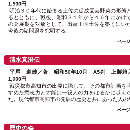
1,500円
明治３０年代に始まる土佐の促成園芸野菜の形態
るとともに、戦後、昭和３１年から４６年にかけ
の発展期を対象として、出荷王国土佐を築くにい
今後の諸問題を究明する。
ペー
清水真澄伝
平尾 道雄／著 昭和50年10月 A5判 上製箱
1,000円
戦災都市高知市の出発に際して、その都市計画を
すめた意志力と才能は一役人の力をはるかに越え
た。現代都市高知市の発展の歴史と共にあった人の
ペー
歴史の森