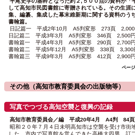
平尾史学の基幹となった約２,５００点の資料が「
して高知市民図書館に寄贈されている。その生涯
集、編纂、集成した幕末維新期に関する資料のう
書翰篇。
日記篇一 平成2年10月 A5判変形 273頁 2,00
日記篇二 平成3年3月 A5判変形 346頁 2,500
書翰篇一 平成4年3月 A5判変形 290頁 2,700
書翰篇二 平成5年12月 A5判変形 338頁 3,300
書翰篇三 平成9年3月 A5判変形 412頁 2,900
ペー
その他（高知市教育委員会の出版物等）
写真でつづる高知空襲と復興の記録
高知市教育委員会／編 平成20年4月 A4判 84頁
昭和２０年７月４日未明高知市は空襲を受け市街
した。市内で写真館を営んできた高橋太四男、訂