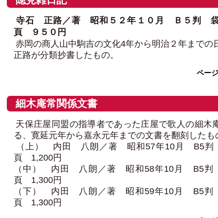
寺石 正路／著 昭和５２年１０月 Ｂ５判 袋
頁 ９５０円
赤岡の商人山中駒吉の文化4年から明治２年までの
正路が分類抄書したもの。
ペー
細木庵常関係文書
天保庄屋同盟の指導者であった庄屋で歌人の細木
る、寛延元年から嘉永元年までの文書を翻刻したも
（上） 内田 八朗／著 昭和57年10月 B5判 
頁 1,200円
（中） 内田 八朗／著 昭和58年10月 B5判 
頁 1,300円
（下） 内田 八朗／著 昭和59年10月 B5判 
頁 1,300円