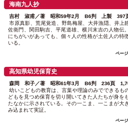
海南九人抄
吉村 淑甫／著 昭和59年2月 B6判 上製 397頁 
市原真影、荒尾覚造、野島梅屋、大井漁隠、井上
佐衛門、関田駒吉、平尾道雄、横川末吉の人物伝
にちがいがあっても、個々人の性格が土佐人の特
いる。
ペー
高知県幼児保育史
森岡 和子／著 昭和61年3月 B6判 236頁 1,7
幼いこどもの教育は、言葉や理論のみでできるも
どもを見つめ保育を切り開いてきた人たちが身を
たなかに示されている。その一こま、一こまが大
み込まれて実証。
ペー