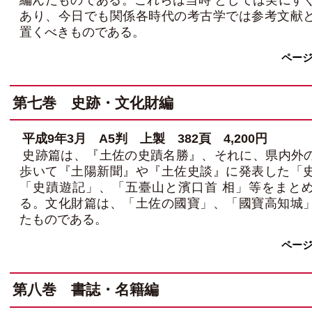
あり、今日でも関係各時代の考古学では参考文献
置くべきものである。
ペー
第七巻 史跡・文化財編
平成9年3月 A5判 上製 382頁 4,200円
史跡篇は、『土佐の史蹟名勝』、それに、県内外
歩いて『土陽新聞』や『土佐史談』に発表した「
「史蹟遊記」、「五臺山と濱口首 相」等をまと
る。文化財篇は、「土佐の國寶」、「國寶高知城
たものである。
ペー
第八巻 書誌・名籍編