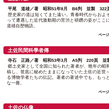
平尾 道雄／著 昭和51年8月 B6判 並製 322頁 
歴史家の道は短くてまた遠い。青春時代からおよ
って遭遇した近代激動期の苦渋と研鑽の姿がここ
道雄自歴物語。
ペー
土佐民間科學者傳
寺石 正路／著 昭和53年3月 A5判 220頁 並製 
郷土史家として全国に知られた著者が、晩年の昭
稿し、筐底に秘めたままになっていた土佐の近世
る博物学者たちの伝記。著者の著述中でも、もっ
な一冊。
ペー
土佐の仏像