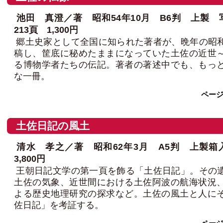
池田 真澄／著 昭和54年10月 B6判 上製 
213頁 1,300円
郷土史家として全国に知られた著者が、晩年の昭
稿し、筐底に秘めたままになっていた土佐の近世
る博物学者たちの伝記。著者の著述中でも、もっ
な一冊。
ペー
土佐日記の風土
清水 孝之／著 昭和62年3月 A5判 上製箱
3,800円
王朝日記文学の第一頁を飾る「土佐日記」。その
土佐の気象、近世間における土佐阿波の航海状況
よる歴史地理研究の探求など。土佐の風土と人に
佐日記」を考証する。