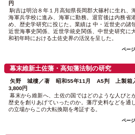
円
駒吉は明治８年１月高知県長岡郡大篠村に生れ、
海軍兵学校に進み、海軍に勤務。退官後は内務省
め、歴史学研究に投じた。業績は 中・近世史の諸
近世海事史関係、近世学統史関係、中世史研究に
和初年時における土佐史界の活況を呈した。
ペー
幕末維新土佐藩・高知藩法制の研究
矢野 城樓／著 昭和55年11月 A5判 上製箱
3,800円
幕末から維新へ、土佐の国ではどのような人びと
歴史を創りあげていったのか。藩庁史料などを通
の立場からこの大転換期を考証する。
ペー