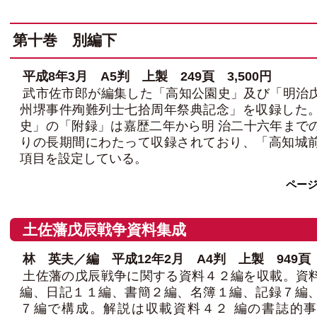
第十巻 別編下
平成8年3月 A5判 上製 249頁 3,500円
武市佐市郎が編集した「高知公園史」及び「明治
州堺事件殉難列士七拾周年祭典記念」を収録した
史」の「附録」は嘉歴二年から明 治二十六年まで
りの長期間にわたって収録されており、「高知城
項目を設定している。
ペー
土佐藩戊辰戦争資料集成
林 英夫／編 平成12年2月 A4判 上製 949頁 9
土佐藩の戊辰戦争に関する資料４２編を収載。資
編、日記１１編、書簡２編、名簿１編、記録７編
７編で構成。解説は収載資料４２ 編の書誌的