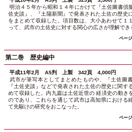
平成10年2月 A5判 上製 325頁 3,500円
明治４５年から昭和１４年にかけて『土佐圖書倶
佐史談』、『土陽新聞』で発表された土佐の歴史
をまとめて収録した。項目数は、大小あわせて１
って、武市の土佐史に対する関心の広さが理解でき
ペー
第二巻 歴史編中
平成11年2月 A5判 上製 342頁 4,000円
武市が筆写本としてまとめたものや、『土佐圖書
『土佐史談』などで発表された土佐の歴史に関す
めて収録した。内九篇は土佐近世の 経済史の動き
のであり、これらを通じて武市は高知県における
て先駆けの研究をおこなった。
ペー