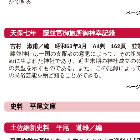
ができる。
ペー
天保七年 藤並宮御旅所御神幸記録
吉村 淑甫／編 昭和63年3月 A4判 162頁 並製3
藤並神社は一国の支配者の意思によって、その祖
めに生まれた神社であり、近世末期の神社成立の
の典型を示すものである。また、この記録によっ
の民俗芸能を殆ど知ることができる。
ペー
史料 平尾文庫
土佐維新史料 平尾 道雄／編