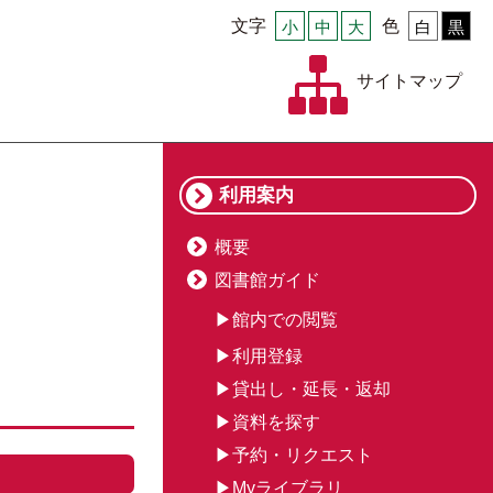
文字
小
中
大
色
白
黒
サイトマップ
利用案内
概要
図書館ガイド
館内での閲覧
利用登録
貸出し・延長・返却
資料を探す
予約・リクエスト
Myライブラリ