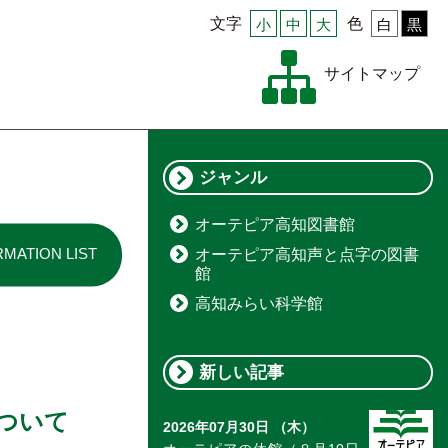
文字
小
中
大
色
白
黒
サイトマップ
ジャンル
オーテピア高知図書館
RMATION LIST
オーテピア高知声と点字の図書
館
高知みらい科学館
新しい記事
について
2026年07月30日 （木）