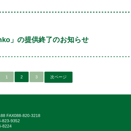
unko」の提供終了のお知らせ
1
2
3
次ページ
AX088-820-3218
823-9352
-8224