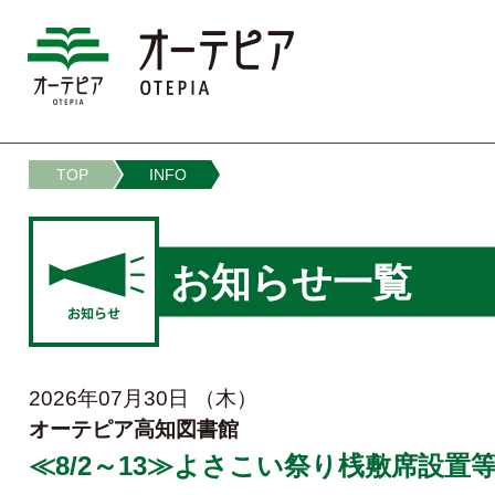
オーテピア
TOP
INFO
お知らせ一覧
2026年07月30日 （木）
オーテピア高知図書館
≪8/2～13≫よさこい祭り桟敷席設