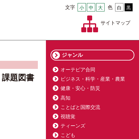
文字
小
中
大
色
白
黒
サイトマップ
ジャンル
オーテピア合同
」課題図書
ビジネス・科学・産業・農業
健康・安心・防災
高知
ことばと国際交流
視聴覚
ティーンズ
こども