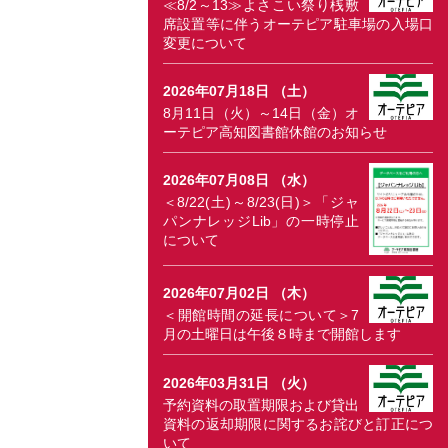
≪8/2～13≫よさこい祭り桟敷
席設置等に伴うオーテピア駐車場の入場口
変更について
2026年07月18日 （土）
8月11日（火）～14日（金）オ
ーテピア高知図書館休館のお知らせ
2026年07月08日 （水）
＜8/22(土)～8/23(日)＞「ジャ
パンナレッジLib」の一時停止
について
2026年07月02日 （木）
＜開館時間の延長について＞7
月の土曜日は午後８時まで開館します
2026年03月31日 （火）
予約資料の取置期限および貸出
資料の返却期限に関するお詫びと訂正につ
いて