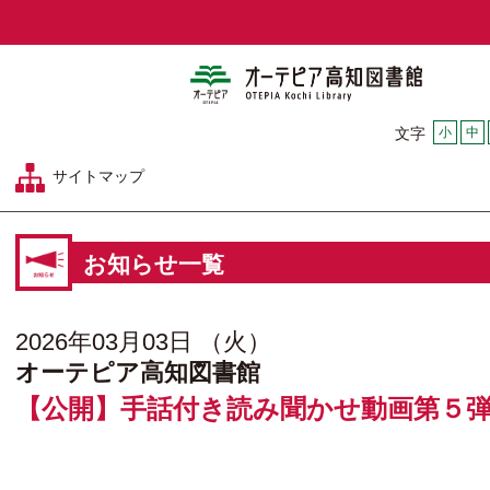
オーテピア
小
中
文字
サイトマップ
お知らせ一覧
2026年03月03日 （火）
オーテピア高知図書館
【公開】手話付き読み聞かせ動画第５