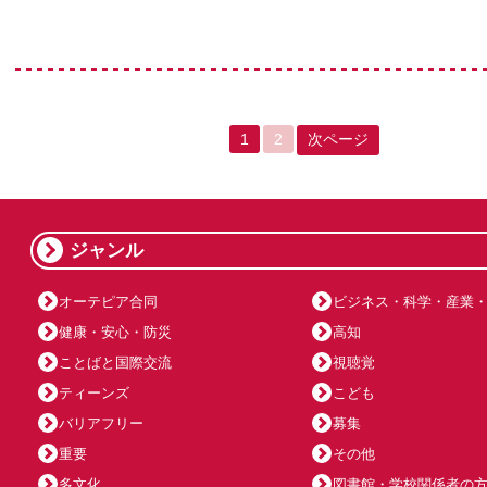
1
2
次ページ
ジャンル
オーテピア合同
ビジネス・科学・産業
健康・安心・防災
高知
ことばと国際交流
視聴覚
ティーンズ
こども
バリアフリー
募集
重要
その他
多文化
図書館・学校関係者の