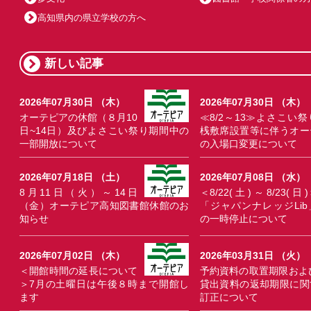
高知県内の県立学校の方へ
新しい記事
2026年07月30日 （木）
2026年07月30日 （木）
オーテピアの休館（８月10
≪8/2～13≫よさこい祭
日~14日）及びよさこい祭り期間中の
桟敷席設置等に伴うオー
一部開放について
の入場口変更について
2026年07月18日 （土）
2026年07月08日 （水）
8月11日（火）～14日
＜8/22(土)～8/23(日)
（金）オーテピア高知図書館休館のお
「ジャパンナレッジLib
知らせ
の一時停止について
2026年07月02日 （木）
2026年03月31日 （火）
＜開館時間の延長について
予約資料の取置期限およ
＞7月の土曜日は午後８時まで開館し
貸出資料の返却期限に関
ます
訂正について