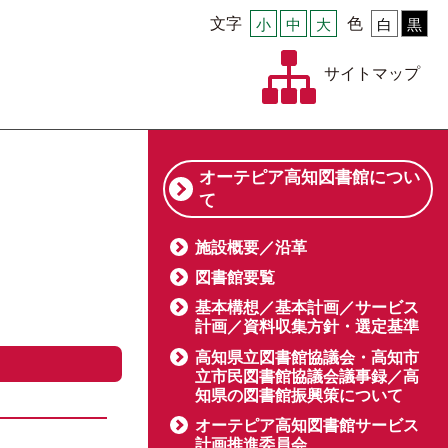
文字
小
中
大
色
白
黒
サイトマップ
オーテピア高知図書館につい
て
施設概要／沿革
図書館要覧
基本構想／基本計画／サービス
計画／資料収集方針・選定基準
高知県立図書館協議会・高知市
立市民図書館協議会議事録／高
知県の図書館振興策について
オーテピア高知図書館サービス
計画推進委員会