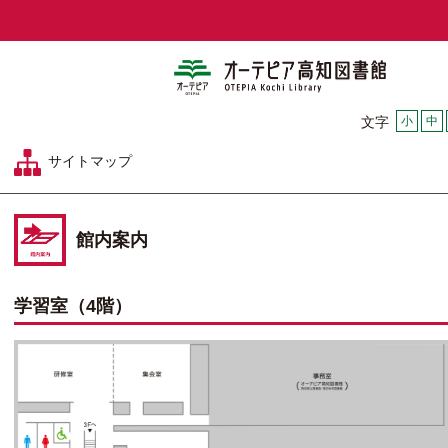
オーテピア
小
中
文字
サイトマップ
館内案内
学習室（4階）