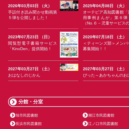
2026年03月03日 （火）
2025年04月08日 （火）
手話付き読み聞かせ動画第
オーテピア高知図書館「
５弾を公開しました！
用事例まんが」第６弾
（No.６－児童サービス
2023年07月23日 （日）
2020年07月18日 （土）
閲覧型電子書籍サービス
＜ティーンズ部＞メンバ
「KinoDen」提供開始！
募集開始！！
2027年03月27日 （土）
2027年03月27日 （土）
おはなしのじかん
ぴった～あかちゃんのお
分館・分室
旭市民図書館
潮江市民図書館
長浜市民図書館
江ノ口市民図書館