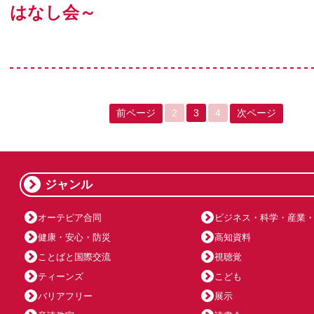
はなし会～
前ページ
2
3
4
次ページ
ジャンル
オーテピア合同
ビジネス・科学・産業
健康・安心・防災
高知資料
ことばと国際交流
視聴覚
ティーンズ
こども
バリアフリー
展示