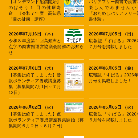
【オンデマンド配信開始】
バリアフリー図書で読書
のばそう！ 目の健康寿
楽しんでみませんか
命 《令和７年度 高知県
「おためしバリアフリー
「目の健康」講座》
書体験」
2026年07月16日 （木）
2026年07月05日 （日）
令和８年度第１回高知声と
広報誌『すばる』2026
点字の図書館運営協議会開催のお知ら
７月号を掲載しました！
せ
2026年07月01日 （水）
2026年06月05日 （金）
【募集は終了しました】音
広報誌「すばる」2026年
訳ボランティア養成講座募
月号を掲載しました！
集（募集期間7月1日～７月
12日）
2026年06月02日 （火）
2026年05月05日 （火）
【募集は終了しました】点
広報誌「すばる」2026
訳ボランティア養成講座募集開始（募
５月号を掲載しました！
集期間６月２日～６月７日）