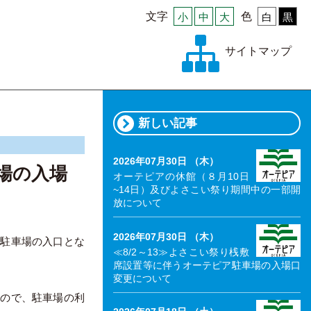
文字
小
中
大
色
白
黒
サイトマップ
新しい記事
2026年07月30日 （木）
場の入場
オーテピアの休館（８月10日
~14日）及びよさこい祭り期間中の一部開
放について
2026年07月30日 （木）
が駐車場の入口とな
≪8/2～13≫よさこい祭り桟敷
席設置等に伴うオーテピア駐車場の入場口
変更について
すので、駐車場の利