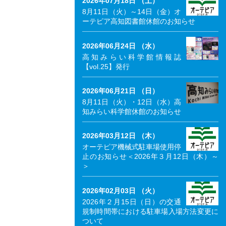
2026年07月18日 （土）
8月11日（火）～14日（金）オ
ーテピア高知図書館休館のお知らせ
2026年06月24日 （水）
高知みらい科学館情報誌
【vol.25】発行
2026年06月21日 （日）
8月11日（火）・12日（水）高
知みらい科学館休館のお知らせ
2026年03月12日 （木）
オーテピア機械式駐車場使用停
止のお知らせ＜2026年３月12日（木）～
＞
2026年02月03日 （火）
2026年２月15日（日）の交通
規制時間帯における駐車場入場方法変更に
ついて