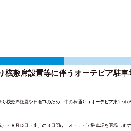
科学館
い祭り桟敷席設置等に伴うオーテピア駐車
こい祭り桟敷席設置や日曜市のため、中の橋通り（オーテピア東）側
・祝）・８月12日（水）の３日間は、オーテピア駐車場を閉場しま