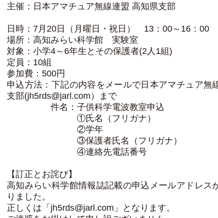
主催：日本アマチュア無線連盟 高知県支部
日時：7月20日（月曜日・祝日） 13：00～16：00
場所：高知みらい科学館 実験室
対象：小学4～6年生とその保護者(2人1組)
定員：10組
参加費：500円
申込方法：下記の内容をメールで日本アマチュア無
支部(jh5rds@jarl.com）まで
件名：子供科学電波教室申込
①氏名（フリガナ）
②学年
③保護者氏名（フリガナ）
④連絡先電話番号
【訂正とお詫び】
高知みらい科学館情報誌記載の申込メールアドレス
りました。
正しくは「jh5rds@jarl.com」となります。