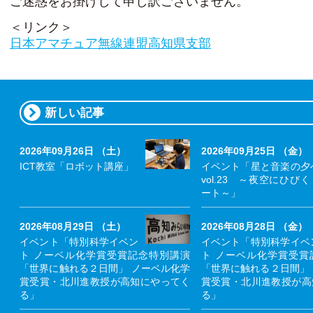
ご迷惑をお掛けして申し訳ございません。
＜リンク＞
日本アマチュア無線連盟高知県支部
新しい記事
2026年09月26日 （土）
2026年09月25日 （金）
ICT教室「ロボット講座」
イベント「星と音楽の夕
vol.23 ～夜空にひび
ート～」
2026年08月29日 （土）
2026年08月28日 （金）
イベント「特別科学イベン
イベント「特別科学イベ
ト ノーベル化学賞受賞記念特別講演
ト ノーベル化学賞受賞
「世界に触れる２日間」 ノーベル化学
「世界に触れる２日間」
賞受賞・北川進教授が高知にやってく
賞受賞・北川進教授が高
る」
る」