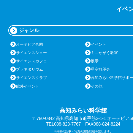
イベ
ジャンル
オーテピア合同
イベント
サイエンスショー
ミニかがく教室
サイエンスカフェ
展示
プラネタリウム
星空観望会
サイエンスクラブ
高知みらい科学館サポ
館外イベント
その他
高知みらい科学館
〒780-0842 高知県高知市追手筋2-1-1 オーテピア5
TEL088-823-7767 FAX088-824-8224
※掲載の記事・写真の無断転載を禁じます。