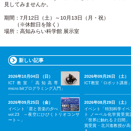
見してみませんか。
期間：7月12日（土）～10月13日（月・祝）
（※休館日を除く）
場所：高知みらい科学館 展示室
新しい記事
2026年10月04日 （日）
2026年09月26日 （土）
ICT教室「高知高専
ICT教室「ロボット講座
micro:bitプログラミング入門」
2026年09月25日 （金）
2026年08月29日 （土）
イベント「星と音楽の夕べ
イベント「特別科学イベ
vol.23 ～夜空にひびくトリオコンサ
ト ノーベル化学賞受賞
ート～」
「世界に触れる２日間」
賞受賞・北川進教授が高
る」