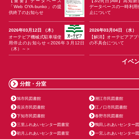
【重要】データベース
【3/29(日)AM】高知新
「Web OYA-bunko」の提
データベースの一時利用
供終了のお知らせ
止について
2026年03月12日 （木）
2026年03月04日 （水）
オーテピア機械式駐車場使
【解消】オーテピアアプ
用停止のお知らせ＜2026年３月12日
の不具合について
（木）～＞
イベ
分館・分室
旭市民図書館
潮江市民図書館
長浜市民図書館
江ノ口市民図書館
下知市民図書館
春野市民図書館
三里ふれあいセンター図書室
鴨田ふれあいセンター
初月ふれあいセンター図書室
一宮ふれあいセンター