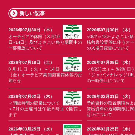
新しい記事
2026年07月30日 （木）
2026年07月30日 （木）
オーテピアの休館（８月10
≪8/2～13≫よさこい祭
日~14日）及びよさこい祭り期間中の
桟敷席設置等に伴うオー
一部開放について
の入場口変更について
2026年07月18日 （土）
2026年07月08日 （水）
8月11日（火）～14日
＜8/22(土)～8/23(日)
（金）オーテピア高知図書館休館のお
「ジャパンナレッジLib
知らせ
の一時停止について
2026年07月02日 （木）
2026年03月31日 （火）
＜開館時間の延長について
予約資料の取置期限およ
＞7月の土曜日は午後８時まで開館し
貸出資料の返却期限に関
ます
訂正について
2026年03月25日 （水）
2026年03月25日 （水）