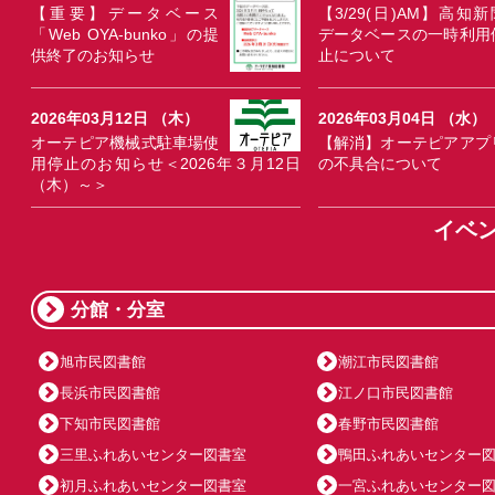
【重要】データベース
【3/29(日)AM】高知新
「Web OYA-bunko」の提
データベースの一時利用
供終了のお知らせ
止について
2026年03月12日 （木）
2026年03月04日 （水）
オーテピア機械式駐車場使
【解消】オーテピアアプ
用停止のお知らせ＜2026年３月12日
の不具合について
（木）～＞
イベ
分館・分室
旭市民図書館
潮江市民図書館
長浜市民図書館
江ノ口市民図書館
下知市民図書館
春野市民図書館
三里ふれあいセンター図書室
鴨田ふれあいセンター
初月ふれあいセンター図書室
一宮ふれあいセンター