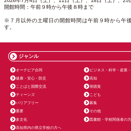
2026年7月4日（土）、11日（土）、18日（土）、2
開館時間：午前９時から午後８時まで
※７月以外の土曜日の開館時間は午前９時から午
す。
ジャンル
オーテピア合同
ビジネス・科学・産業
健康・安心・防災
高知
ことばと国際交流
視聴覚
ティーンズ
こども
バリアフリー
募集
重要
その他
多文化
図書館・学校関係者の
高知県内の県立学校の方へ