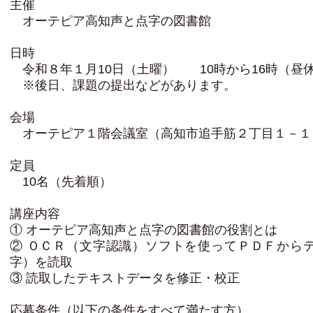
主催
オーテピア高知声と点字の図書館
日時
令和８年１月10日（土曜） 10時から16時（昼休
※後日、課題の提出などがあります。
会場
オーテピア１階会議室（高知市追手筋２丁目１－１
定員
10名（先着順）
講座内容
① オーテピア高知声と点字の図書館の役割とは
② ＯＣＲ（文字認識）ソフトを使ってＰＤＦから
字）を読取
③ 読取したテキストデータを修正・校正
応募条件（以下の条件をすべて満たす方）