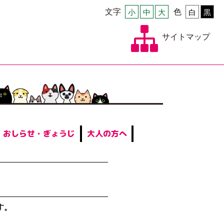
文字
小
中
大
色
白
黒
サイトマップ
おしらせ・ぎょうじ
大人の方へ
す。