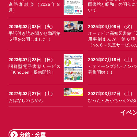
進路相談会（2026年８
図書館と昭和」の開催に
月）
いて
2026年03月03日 （火）
2025年04月08日 （火）
手話付き読み聞かせ動画第
オーテピア高知図書館「
５弾を公開しました！
用事例まんが」第６弾
（No.６－児童サービス
2023年07月23日 （日）
2020年07月18日 （土）
閲覧型電子書籍サービス
＜ティーンズ部＞メンバ
「KinoDen」提供開始！
募集開始！！
2027年03月27日 （土）
2027年03月27日 （土）
おはなしのじかん
ぴった～あかちゃんのお
イベ
分館・分室