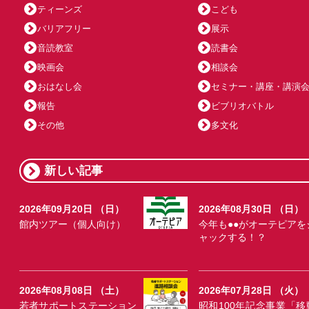
ティーンズ
こども
バリアフリー
展示
音読教室
読書会
映画会
相談会
おはなし会
セミナー・講座・講演
報告
ビブリオバトル
その他
多文化
新しい記事
2026年09月20日 （日）
2026年08月30日 （日）
館内ツアー（個人向け）
今年も●●がオーテピアを
ャックする！？
2026年08月08日 （土）
2026年07月28日 （火）
若者サポートステーション
昭和100年記念事業「移