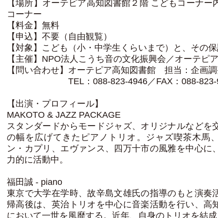
【場所】オーテピア高知図書館２階 こどもコーナー
コーナー
【料金】無料
【申込】不要（自由観覧）
【対象】こども（小・中学生くらいまで）と、その保
【主催】NPO法人こうち音の文化振興会／オーテピ
【問い合わせ】オーテピア高知図書館 担当：企画調
TEL：088-823-4946／FAX：088-823-9
【出演・プロフィール】
MAKOTO & JAZZ PACKAGE
スタンダードからモードジャズ、オリジナルなどを
の幅を広げてきたピアノトリオ。ジャズ喫茶木馬
ン・カプリ、エヴァンス、四万十市の風雅を中心に
力的に活動中。
福田誠 - piano
東京で大学在学時、故辛島文雄氏の指導のもと演奏
帰高後は、英治トリオを中心に音楽活動を行い、高
において一世を風靡する。近年、自身のトリオを結成