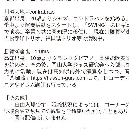
川添大地 - contrabass
京都出身。20歳よりジャズ、コントラバスを始める
学中より演奏活動をスタートし、「SWING」のレギ
で演奏。卒業と共に高知県に移住し、現在は勝賀瀬
吉松孝洋トリオ、福田誠トリオ等で活動中。
勝賀瀬達也 - drums
高知出身。10歳よりクラシックピアノ、高校の吹奏
を始める。その後、岡山大学ジャズ研究会へ入部し
力的に活動。現在は高知県内外で演奏をしつつ、
「八囃蔵」https://hassoh-gura.comにて、レコ
ニアやドラム講師も行っている。
【その他】
・自由入場です。混雑状況によっては、コーナー
い場合や立ち見での観覧をご遠慮いただくこともあり
・同時配信は行いません。