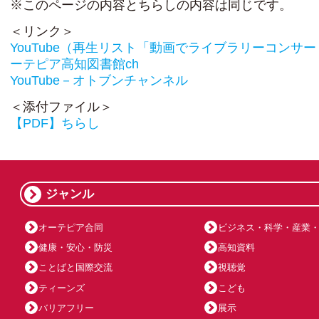
※このページの内容とちらしの内容は同じです。
＜リンク＞
YouTube（再生リスト「動画でライブラリーコンサ
ーテピア高知図書館ch
YouTube－オトブンチャンネル
＜添付ファイル＞
【PDF】ちらし
ジャンル
オーテピア合同
ビジネス・科学・産業
健康・安心・防災
高知資料
ことばと国際交流
視聴覚
ティーンズ
こども
バリアフリー
展示