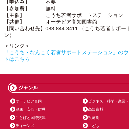
【申込み】 不要
【参加費】 無料
【主催】 こうち若者サポートステーション
【共催】 オーテピア高知図書館
【問い合わせ先】088-844-3411 （こうち若者サポ
ン）
＜リンク＞
「こうち・なんこく若者サポートステーション」のウ
トはこちら
ジャンル
オーテピア合同
ビジネス・科学・産業
健康・安心・防災
高知資料
ことばと国際交流
視聴覚
ティーンズ
こども