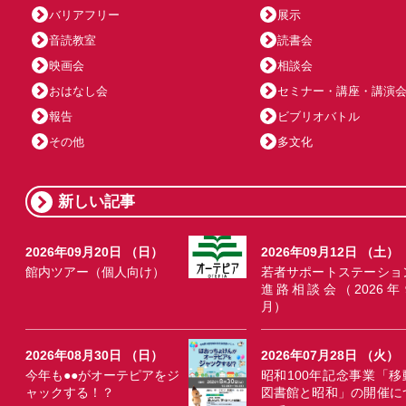
バリアフリー
展示
音読教室
読書会
映画会
相談会
おはなし会
セミナー・講座・講演
報告
ビブリオバトル
その他
多文化
新しい記事
2026年09月20日 （日）
2026年09月12日 （土）
館内ツアー（個人向け）
若者サポートステーショ
進路相談会（2026年
月）
2026年08月30日 （日）
2026年07月28日 （火）
今年も●●がオーテピアをジ
昭和100年記念事業「移
ャックする！？
図書館と昭和」の開催に