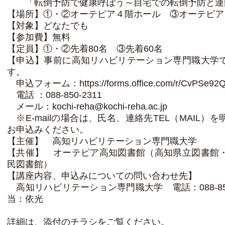
「転倒予防で健康呼ぼう～自宅での転倒予防と運
【場所】①・②オーテピア４階ホール ③オーテピア
【対象】どなたでも
【参加費】無料
【定員】①・②先着80名 ③先着60名
【申込】事前に高知リハビリテーション専門職大学
す。
申込フォーム：https://forms.office.com/r/CvPSe92
電話 ：088-850-2311
メール：kochi-reha@kochi-reha.ac.jp
※E-mailの場合は、氏名、連絡先TEL（MAIL）
お申込みください。
【主催】 高知リハビリテーション専門職大学
【共催】 オーテピア高知図書館（高知県立図書館
民図書館）
【講座内容、申込みについての問い合わせ先】
高知リハビリテーション専門職大学 電話：088-850
当：依光
詳細は、添付のチラシをご覧ください。