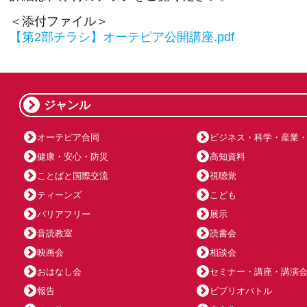
＜添付ファイル＞
【第2部チラシ】オーテピア公開講座.pdf
ジャンル
オーテピア合同
ビジネス・科学・産業
健康・安心・防災
高知資料
ことばと国際交流
視聴覚
ティーンズ
こども
バリアフリー
展示
音読教室
読書会
映画会
相談会
おはなし会
セミナー・講座・講演
報告
ビブリオバトル