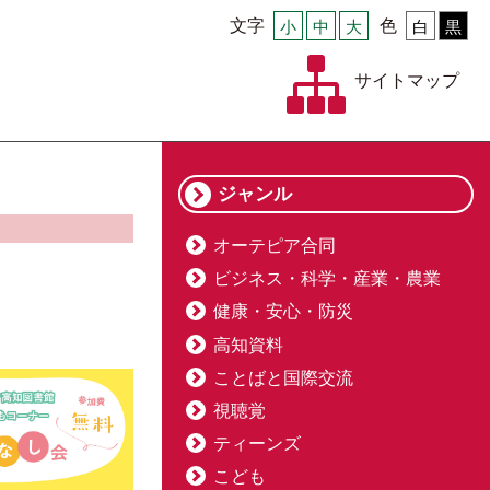
文字
小
中
大
色
白
黒
サイトマップ
ジャンル
オーテピア合同
ビジネス・科学・産業・農業
健康・安心・防災
高知資料
ことばと国際交流
視聴覚
ティーンズ
こども