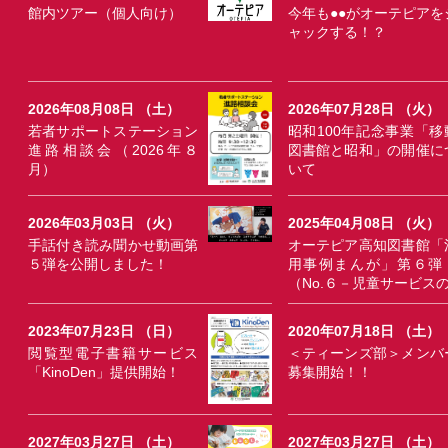
館内ツアー（個人向け）
今年も●●がオーテピアを
ャックする！？
2026年08月08日 （土）
2026年07月28日 （火）
若者サポートステーション
昭和100年記念事業「移
進路相談会（2026年８
図書館と昭和」の開催に
月）
いて
2026年03月03日 （火）
2025年04月08日 （火）
手話付き読み聞かせ動画第
オーテピア高知図書館「
５弾を公開しました！
用事例まんが」第６弾
（No.６－児童サービス
2023年07月23日 （日）
2020年07月18日 （土）
閲覧型電子書籍サービス
＜ティーンズ部＞メンバ
「KinoDen」提供開始！
募集開始！！
2027年03月27日 （土）
2027年03月27日 （土）