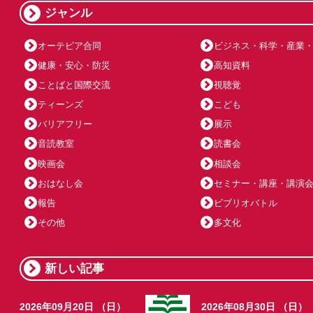
ジャンル
オーテピア合同
ビジネス・科学・産業
健康・安心・防災
高知資料
ことばと国際交流
視聴覚
ティーンズ
こども
バリアフリー
展示
音読教室
読書会
映画会
相談会
おはなし会
セミナー・講座・講演
報告
ビブリオバトル
その他
多文化
新しい記事
2026年09月20日 （日）
2026年08月30日 （日）