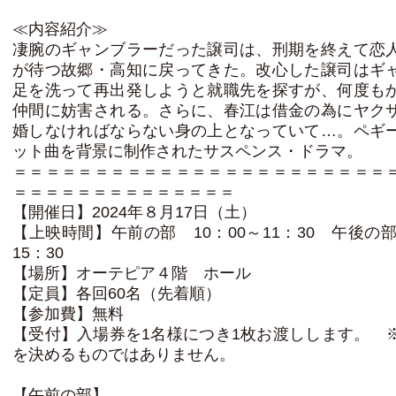
≪内容紹介≫
凄腕のギャンブラーだった譲司は、刑期を終えて恋
が待つ故郷・高知に戻ってきた。改心した譲司はギ
足を洗って再出発しようと就職先を探すが、何度も
仲間に妨害される。さらに、春江は借金の為にヤク
婚しなければならない身の上となっていて…。ペギ
ット曲を背景に制作されたサスペンス・ドラマ。
＝＝＝＝＝＝＝＝＝＝＝＝＝＝＝＝＝＝＝＝＝＝＝
＝＝＝＝＝＝＝＝＝＝＝＝＝＝
【開催日】2024年８月17日（土）
【上映時間】午前の部 10：00～11：30 午後の部
15：30
【場所】オーテピア４階 ホール
【定員】各回60名（先着順）
【参加費】無料
【受付】入場券を1名様につき1枚お渡しします。 
を決めるものではありません。
【午前の部】