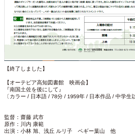
【終了しました】
【オーテピア高知図書館 映画会】
『南国土佐を後にして』
〔カラー / 日本語 / 78分 / 1959年 / 日本作品 / 中
監督：齋藤 武市
原作：川内 康範
出演：小林 旭、浅丘 ルリ子 ペギー葉山 他