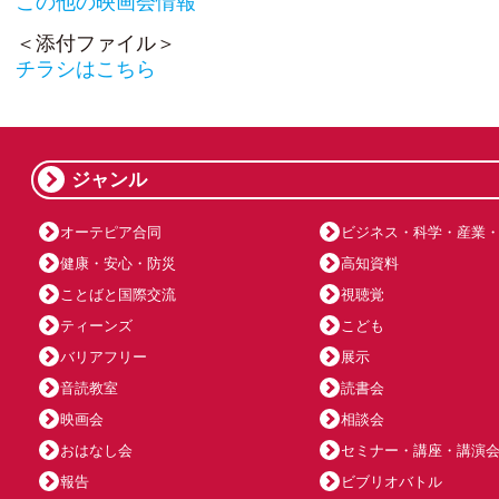
この他の映画会情報
＜添付ファイル＞
チラシはこちら
ジャンル
オーテピア合同
ビジネス・科学・産業
健康・安心・防災
高知資料
ことばと国際交流
視聴覚
ティーンズ
こども
バリアフリー
展示
音読教室
読書会
映画会
相談会
おはなし会
セミナー・講座・講演
報告
ビブリオバトル