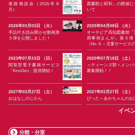
進路相談会（2026年８
図書館と昭和」の開催に
月）
いて
2026年03月03日 （火）
2025年04月08日 （火）
手話付き読み聞かせ動画第
オーテピア高知図書館「
５弾を公開しました！
用事例まんが」第６弾
（No.６－児童サービス
2023年07月23日 （日）
2020年07月18日 （土）
閲覧型電子書籍サービス
＜ティーンズ部＞メンバ
「KinoDen」提供開始！
募集開始！！
2027年03月27日 （土）
2027年03月27日 （土）
おはなしのじかん
ぴった～あかちゃんのお
イベ
分館・分室