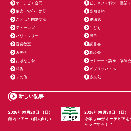
オーテピア合同
ビジネス・科学・産業
健康・安心・防災
高知資料
ことばと国際交流
視聴覚
ティーンズ
こども
バリアフリー
展示
音読教室
読書会
映画会
相談会
おはなし会
セミナー・講座・講演
報告
ビブリオバトル
その他
多文化
新しい記事
2026年09月20日 （日）
2026年08月30日 （日）
館内ツアー（個人向け）
今年も●●がオーテピアを
ャックする！？