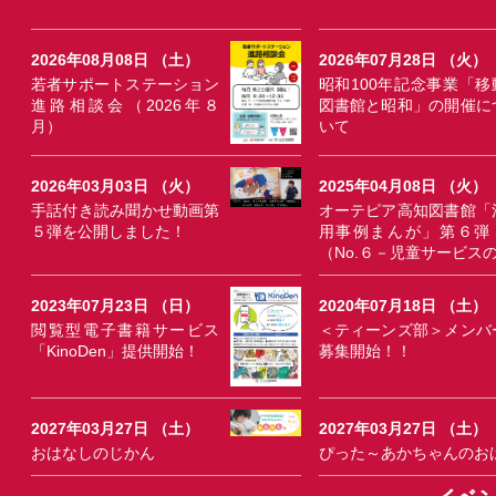
2026年08月08日 （土）
2026年07月28日 （火）
若者サポートステーション
昭和100年記念事業「移
進路相談会（2026年８
図書館と昭和」の開催に
月）
いて
2026年03月03日 （火）
2025年04月08日 （火）
手話付き読み聞かせ動画第
オーテピア高知図書館「
５弾を公開しました！
用事例まんが」第６弾
（No.６－児童サービス
2023年07月23日 （日）
2020年07月18日 （土）
閲覧型電子書籍サービス
＜ティーンズ部＞メンバ
「KinoDen」提供開始！
募集開始！！
2027年03月27日 （土）
2027年03月27日 （土）
おはなしのじかん
ぴった～あかちゃんのお