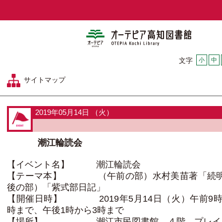
オーテピア
小
中
文字
サイトマップ
2019年05月14日 （火）
潮江輪読会
【イベント名】 潮江輪読会
【テーマ本】 （午前の部）水村美苗著「続明
後の部）「紫式部日記」
【開催日時】 2019年5月14日（火）午前9時3
時まで、午後1時から3時まで
【場所】 潮江市民図書館 ４階 プレイ